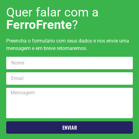
Quer falar com a
FerroFrente
?
Preencha o formulário com seus dados e nos envie uma
mensagem e em breve retornaremos.
ENVIAR